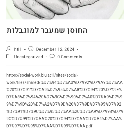
החוסן שמעבר למוגבלות
htl1
December 12, 2024
Uncategorized
0 Comments
https://social-work.biu.ac.il/sites/social-
work/files/shared/%D7%94%D7%A0%D7%92%D7%A9%D7%AA
%20%D7%91%D7%A9%D7%95%D7%A8%D7%94%20%D7%9E%
D7%A8%D7%94%20%D7%9C%D7%90%D7%A0%D7%A9%D7%9
9%D7%9D%20%D7%A2%D7%9D%20%D7%9E%D7%95%D7%92
%D7%91%D7%9C%D7%95%D7%AA%20%D7%A9%D7%9B%D7%
9C%D7%99%D7%AA%20%D7%94%D7%AA%D7%A4%D7%AA%
D7%97%D7%95%D7%AA%D7%99%D7%AA.pdf